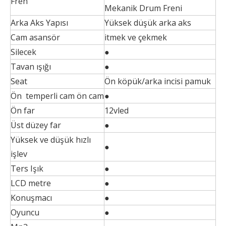
Fren
Mekanik Drum Freni
Arka Aks Yapısı
Yüksek düşük arka aks
Cam asansör
itmek ve çekmek
Silecek
●
Tavan ışığı
●
Seat
Ön köpük/arka incisi pamuk
Ön temperli cam ön cam
●
Ön far
12vled
Üst düzey far
●
Yüksek ve düşük hızlı
●
işlev
Ters Işık
●
LCD metre
●
Konuşmacı
●
Oyuncu
●