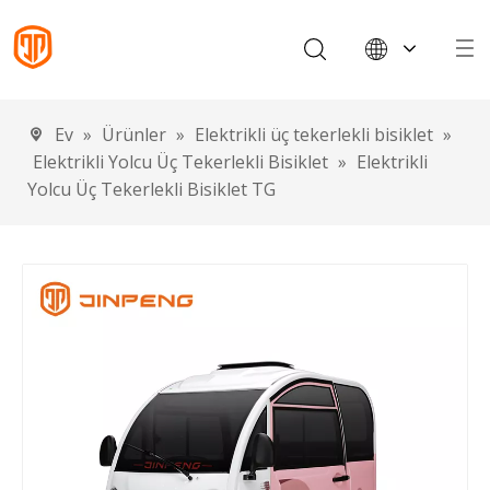
English
Français
Ev
»
Ürünler
»
Elektrikli üç tekerlekli bisiklet
»
Español
Elektrikli Yolcu Üç Tekerlekli Bisiklet
»
Elektrikli
Português
Yolcu Üç Tekerlekli Bisiklet TG
Deutsch
Italiano