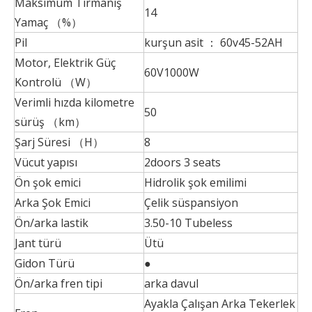
Maksimum Tırmanış
14
Yamaç （%）
Pil
kurşun asit ： 60v45-52AH
Motor, Elektrik Güç
60V1000W
Kontrolü （W）
Verimli hızda kilometre
50
sürüş （km）
Şarj Süresi （H）
8
Vücut yapısı
2doors 3 seats
Ön şok emici
Hidrolik şok emilimi
Arka Şok Emici
Çelik süspansiyon
Ön/arka lastik
3.50-10 Tubeless
Jant türü
Ütü
Gidon Türü
●
Ön/arka fren tipi
arka davul
Ayakla Çalışan Arka Tekerlek