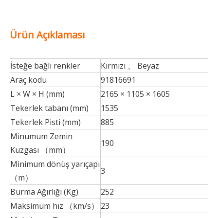
Ürün Açıklaması
İsteğe bağlı renkler
Kırmızı 、 Beyaz
Araç kodu
91816691
L × W × H (mm)
2165 × 1105 × 1605
Tekerlek tabanı (mm)
1535
Tekerlek Pisti (mm)
885
Minumum Zemin
190
Kuzgası （mm）
Minimum dönüş yarıçapı
3
（m）
Burma Ağırlığı (Kg)
252
Maksimum hız （km/s）
23