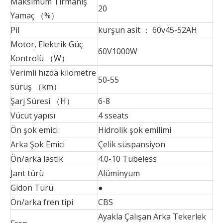
Maksimum Tırmanış
20
Yamaç （%）
Pil
kurşun asit ： 60v45-52AH
Motor, Elektrik Güç
60V1000W
Kontrolü （W）
Verimli hızda kilometre
50-55
sürüş （km）
Şarj Süresi （H）
6-8
Vücut yapısı
4 sseats
Ön şok emici
Hidrolik şok emilimi
Arka Şok Emici
Çelik süspansiyon
Ön/arka lastik
4.0-10 Tubeless
Jant türü
Alüminyum
Gidon Türü
●
Ön/arka fren tipi
CBS
Ayakla Çalışan Arka Tekerlek