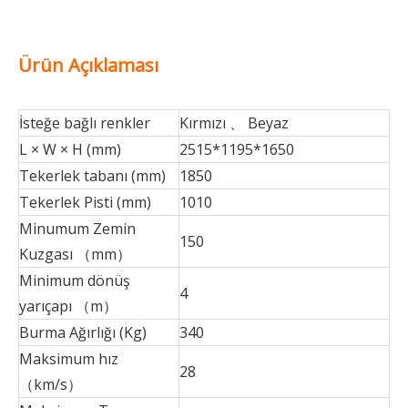
Ürün Açıklaması
İsteğe bağlı renkler
Kırmızı 、 Beyaz
L × W × H (mm)
2515*1195*1650
Tekerlek tabanı (mm)
1850
Tekerlek Pisti (mm)
1010
Minumum Zemin
150
Kuzgası （mm）
Minimum dönüş
4
yarıçapı （m）
Burma Ağırlığı (Kg)
340
Maksimum hız
28
（km/s）