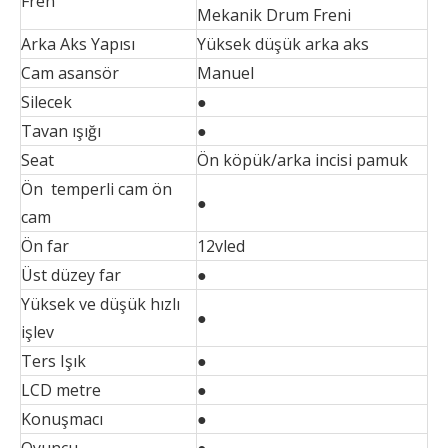
Fren
Mekanik Drum Freni
Arka Aks Yapısı
Yüksek düşük arka aks
Cam asansör
Manuel
Silecek
●
Tavan ışığı
●
Seat
Ön köpük/arka incisi pamuk
Ön temperli cam ön
●
cam
Ön far
12vled
Üst düzey far
●
Yüksek ve düşük hızlı
●
işlev
Ters Işık
●
LCD metre
●
Konuşmacı
●