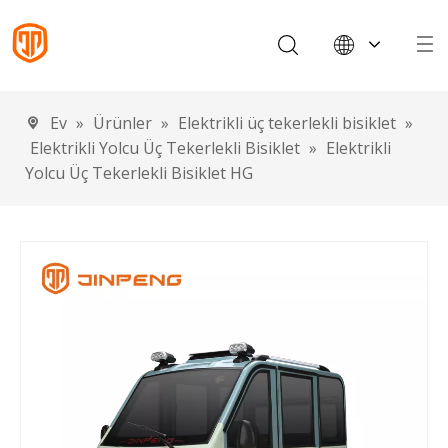
English
Français
Ev
»
Ürünler
»
Elektrikli üç tekerlekli bisiklet
»
Español
Elektrikli Yolcu Üç Tekerlekli Bisiklet
»
Elektrikli
Português
Yolcu Üç Tekerlekli Bisiklet HG
Deutsch
Italiano