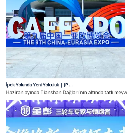
İpek Yolunda Yeni Yolculuk | JP Group 9. Çin-Avrasya Fuarı'nda Tanıtıldı
Haziran ayında Tianshan Dağları'nın altında tatlı meyveler 