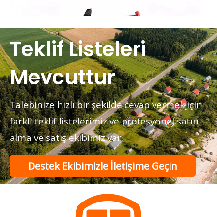
Teklif Listeleri
Mevcuttur
Talebinize hızlı bir şekilde cevap vermek için
farklı teklif listelerimiz ve profesyonel satın
alma ve satış ekibimiz var.
Kentsel Ulaşım için Elektrikli Çekçek ve Elektrikli Yolcu Üç Tekerlekli Bisikleti
Destek Ekibimizle İletişime Geçin
Elektrikli çekçeklerle yolcu elektrikli üç tekerlekli bisikle