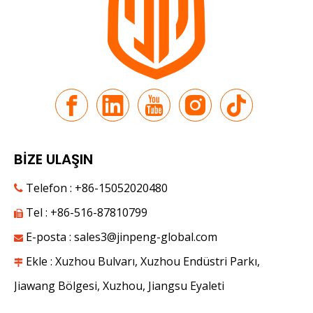
BİZE ULAŞIN
Telefon : +86-15052020480

Tel : +86-516-87810799

E-posta :
sales3@jinpeng-global.com
İpek Yolunda Yeni Yolculuk | JP Group 9. Çin-Avrasya Fuarı'nda Tanıtıldı

Haziran ayında Tianshan Dağları'nın altında tatlı meyveler 
Ekle : Xuzhou Bulvarı, Xuzhou Endüstri Parkı,

Jiawang Bölgesi, Xuzhou, Jiangsu Eyaleti