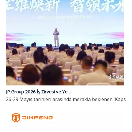
JP Group 2026 İş Zirvesi ve Yeni Ürün Lansmanı Başarıyla Sona Erdi | Kapsamlı Yükseltme, Geleceğe Zekayla Liderlik Ediyor
26-29 Mayıs tarihleri ​​arasında merakla beklenen 'Kapsa