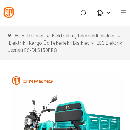
English
Français
Ev
»
Ürünler
»
Elektrikli üç tekerlekli bisiklet
»
Español
Elektrikli Kargo Üç Tekerlekli Bisiklet
»
EEC Elektrik
Português
Üçcüsü EC-DLS150PRO
Deutsch
Italiano