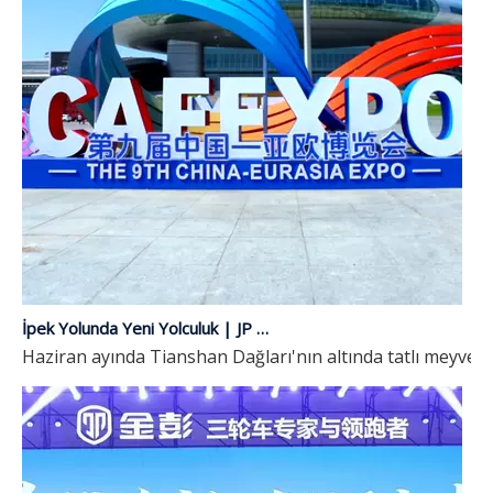
İpek Yolunda Yeni Yolculuk | JP Group 9. Çin-Avrasya Fuarı'nda Tanıtıldı
Haziran ayında Tianshan Dağları'nın altında tatlı meyveler 