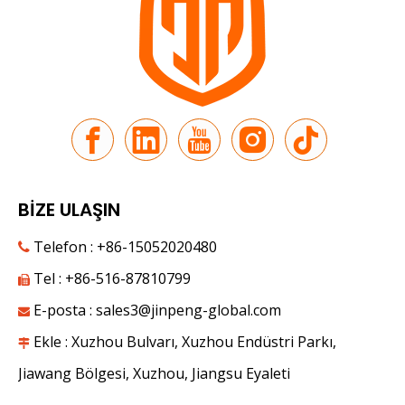
BİZE ULAŞIN
Telefon : +86-15052020480

Tel : +86-516-87810799

E-posta :
sales3@jinpeng-global.com
İpek Yolunda Yeni Yolculuk | JP Group 9. Çin-Avrasya Fuarı'nda Tanıtıldı

Haziran ayında Tianshan Dağları'nın altında tatlı meyveler 
Ekle : Xuzhou Bulvarı, Xuzhou Endüstri Parkı,

Jiawang Bölgesi, Xuzhou, Jiangsu Eyaleti