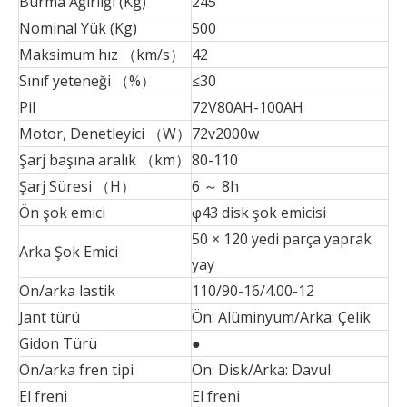
Burma Ağırlığı (Kg)
245
Nominal Yük (Kg)
500
Maksimum hız （km/s）
42
Sınıf yeteneği （%）
≤30
Pil
72V80AH-100AH
Motor, Denetleyici （W）
72v2000w
Şarj başına aralık （km）
80-110
Şarj Süresi （H）
6 ～ 8h
Ön şok emici
φ43 disk şok emicisi
50 × 120 yedi parça yaprak
Arka Şok Emici
yay
Ön/arka lastik
110/90-16/4.00-12
Jant türü
Ön: Alüminyum/Arka: Çelik
Gidon Türü
●
Ön/arka fren tipi
Ön: Disk/Arka: Davul
El freni
El freni