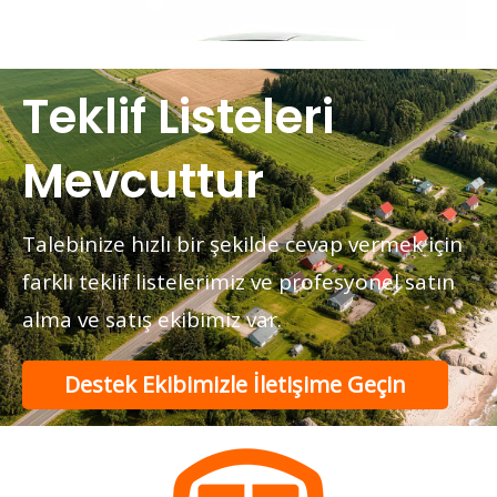
Teklif Listeleri
Mevcuttur
Talebinize hızlı bir şekilde cevap vermek için
farklı teklif listelerimiz ve profesyonel satın
alma ve satış ekibimiz var.
Alıcılar Düşük Hızlı Elektrikli Araba Seçerken Neleri Kontrol Etmeli?
Düşük hızlı bir elektrikli araba satın almak için eksiksiz bi
Destek Ekibimizle İletişime Geçin