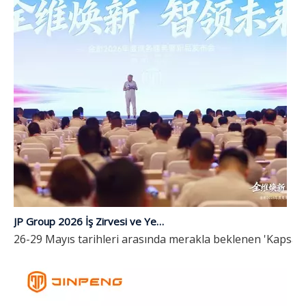
JP Group 2026 İş Zirvesi ve Yeni Ürün Lansmanı Başarıyla Sona Erdi | Kapsamlı Yükseltme, Geleceğe Zekayla Liderlik Ediyor
26-29 Mayıs tarihleri ​​arasında merakla beklenen 'Kapsa