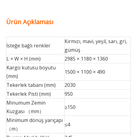
Ürün Açıklaması
Kırmızı, mavi, yeşil, sarı, gri,
İsteğe bağlı renkler
gümüş
L × W × H (mm)
2985 × 1180 × 1360
Kargo kutusu boyutu
1500 × 1100 × 490
(mm)
Tekerlek tabanı (mm)
2030
Tekerlek Pisti (mm)
950
Minumum Zemin
≥150
Kuzgası （mm）
Minimum dönüş yarıçapı
≤4
（m）