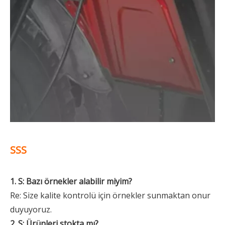
SSS
1. S: Bazı örnekler alabilir miyim?
Re: Size kalite kontrolü için örnekler sunmaktan onur
duyuyoruz.
2. S: Ürünleri stokta mı?